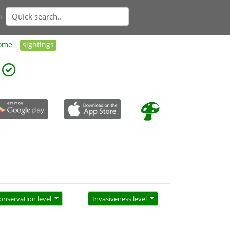
n
ome
sightings
onservation level
Invasiveness level