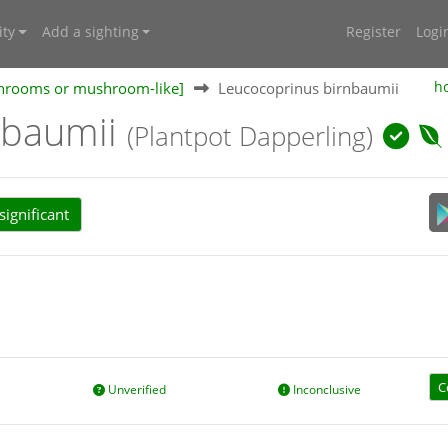
ty
Add a sighting
Register
Logi
shrooms or mushroom-like]
Leucocoprinus birnbaumii
h
nbaumii
(Plantpot Dapperling)
ignificant
C
Unverified
Inconclusive