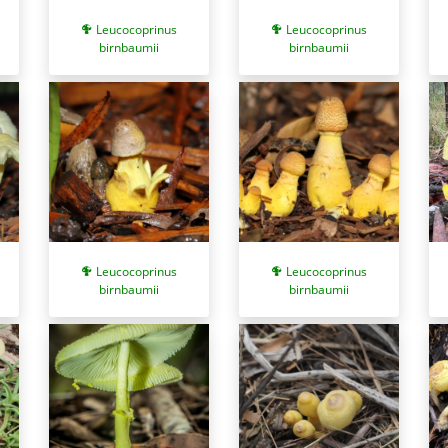
Leucocoprinus
Leucocoprinus
birnbaumii
birnbaumii
Leucocoprinus
Leucocoprinus
birnbaumii
birnbaumii