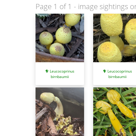
Page 1 of 1
- image sightings o
Leucocoprinus
Leucocoprinus
birnbaumii
birnbaumii