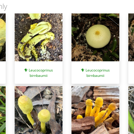
nly
Leucocoprinus
Leucocoprinus
birnbaumii
birnbaumii