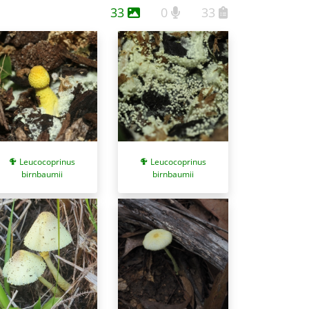
33
0
33
Leucocoprinus
Leucocoprinus
birnbaumii
birnbaumii