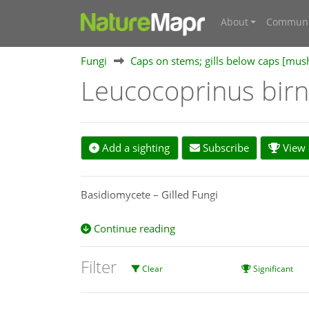
About
Communi
Fungi
Caps on stems; gills below caps [mu
Leucocoprinus bir
Add a sighting
Subscribe
View s
Basidiomycete – Gilled Fungi
Continue reading
Filter
Clear
Significant